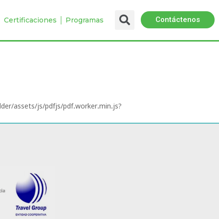
Contáctenos
 │ Certificaciones │ Programas
der/assets/js/pdfjs/pdf.worker.min.js?