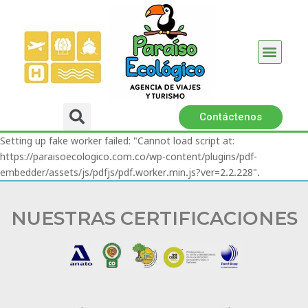
Promociones 2026
BioHotel Arara River
Políticas │ Certifi
Contáctenos
Setting up fake worker failed: "Cannot load script at:
https://paraisoecologico.com.co/wp-content/plugins/pdf-
embedder/assets/js/pdfjs/pdf.worker.min.js?ver=2.2.228".
NUESTRAS CERTIFICACIONES