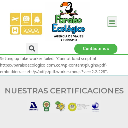
Promociones 2026
BioHotel Arara River
Políticas │ Certifi
Contáctenos
Setting up fake worker failed: "Cannot load script at:
https://paraisoecologico.com.co/wp-content/plugins/pdf-
embedder/assets/js/pdfjs/pdf.worker.min.js?ver=2.2.228".
NUESTRAS CERTIFICACIONES