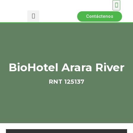
Promociones 2026
BioHotel Arara River
Políticas │ Certifi
Contáctenos
BioHotel Arara River
RNT 125137