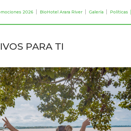
omociones 2026
BioHotel Arara River
Galería
Políticas
IVOS PARA TI