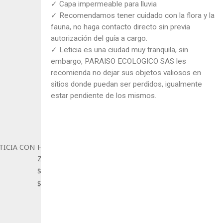
✓ Capa impermeable para lluvia
✓ Recomendamos tener cuidado con la flora y la
fauna, no haga contacto directo sin previa
autorización del guía a cargo.
✓ Leticia es una ciudad muy tranquila, sin
embargo, PARAISO ECOLOGICO SAS les
recomienda no dejar sus objetos valiosos en
sitios donde puedan ser perdidos, igualmente
estar pendiente de los mismos.
TICIA CON
HOTEL EN LETICIA CON
ZURUMA
$1.660.000
$1.560.000