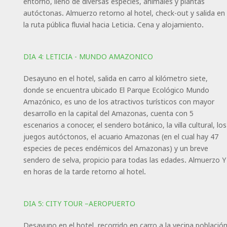
entorno, lleno de diversas especies, animales y plantas
autóctonas. Almuerzo retorno al hotel, check-out y salida en
la ruta pública fluvial hacia Leticia. Cena y alojamiento.
DIA 4: LETICIA - MUNDO AMAZONICO
Desayuno en el hotel, salida en carro al kilómetro siete,
donde se encuentra ubicado El Parque Ecológico Mundo
Amazónico, es uno de los atractivos turísticos con mayor
desarrollo en la capital del Amazonas, cuenta con 5
escenarios a conocer, el sendero botánico, la villa cultural, los
juegos autóctonos, el acuario Amazonas (en el cual hay 47
especies de peces endémicos del Amazonas) y un breve
sendero de selva, propicio para todas las edades. Almuerzo Y
en horas de la tarde retorno al hotel.
DIA 5: CITY TOUR –AEROPUERTO
Desayuno en el hotel, recorrido en carro a la vecina població