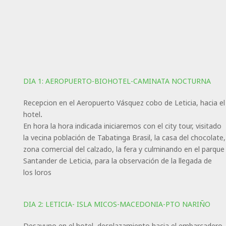
DIA 1: AEROPUERTO-BIOHOTEL-CAMINATA NOCTURNA
Recepcion en el Aeropuerto Vásquez cobo de Leticia, hacia el
hotel.
En hora la hora indicada iniciaremos con el city tour, visitado
la vecina población de Tabatinga Brasil, la casa del chocolate,
zona comercial del calzado, la fera y culminando en el parque
Santander de Leticia, para la observación de la llegada de
los loros
DIA 2: LETICIA- ISLA MICOS-MACEDONIA-PTO NARIÑO
Desayuno en el hotel, desplazamiento hacia el embarcadero