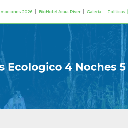
omociones 2026
BioHotel Arara River
Galería
Políticas
 Ecologico 4 Noches 5 