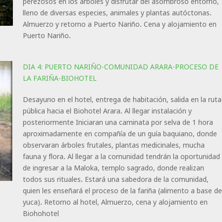
perezosos en los árboles y disfrutar del asombroso entorno,
lleno de diversas especies, animales y plantas autóctonas.
Almuerzo y retorno a Puerto Nariño. Cena y alojamiento en
Puerto Nariño.
DIA 4: PUERTO NARIÑO-COMUNIDAD ARARA-PROCESO DE
LA FARIÑA-BIOHOTEL
Desayuno en el hotel, entrega de habitación, salida en la ruta
pública hacia el Biohotel Arara. Al llegar instalación y
posteriormente Iniciaran una caminata por selva de 1 hora
aproximadamente en compañía de un guía baquiano, donde
observaran árboles frutales, plantas medicinales, mucha
fauna y flora. Al llegar a la comunidad tendrán la oportunidad
de ingresar a la Maloka, templo sagrado, donde realizan
todos sus rituales. Estará una sabedora de la comunidad,
quien les enseñará el proceso de la fariña (alimento a base de
yuca). Retorno al hotel, Almuerzo, cena y alojamiento en
Biohohotel