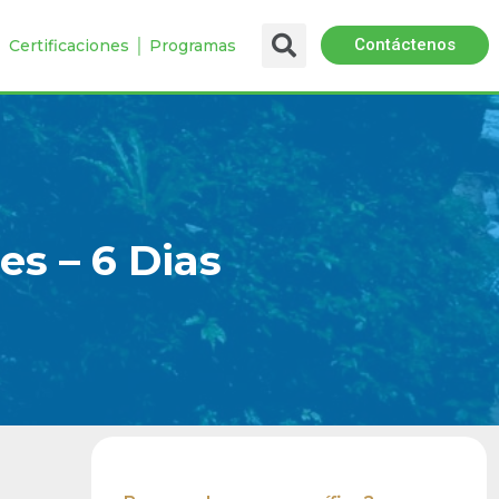
Contáctenos
 │ Certificaciones │ Programas
s – 6 Dias