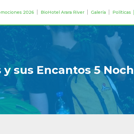
omociones 2026
BioHotel Arara River
Galería
Políticas
y sus Encantos 5 Noche