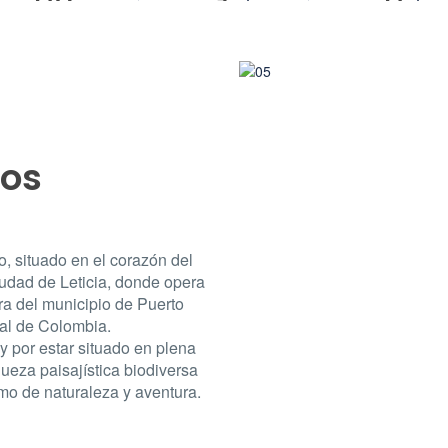
08
1
0
Ago, 2026
Adultos
Niños
Galería
FAQs
dos
o, situado en el corazón del
iudad de Leticia, donde opera
ra del municipio de Puerto
ral de Colombia.
 y por estar situado en plena
queza paisajística biodiversa
smo de naturaleza y aventura.