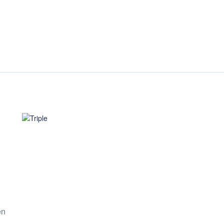
Desde $280.000
Triple
en