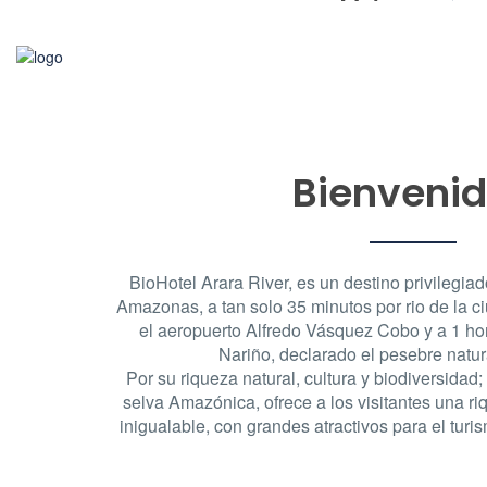
07
Ago, 2026
Inicio
Habitaciones
Servicios
Bienveni
BioHotel Arara River, es un destino privilegiad
Amazonas, a tan solo 35 minutos por rio de la c
el aeropuerto Alfredo Vásquez Cobo y a 1 ho
Nariño, declarado el pesebre natu
Por su riqueza natural, cultura y biodiversidad;
selva Amazónica, ofrece a los visitantes una ri
inigualable, con grandes atractivos para el turi