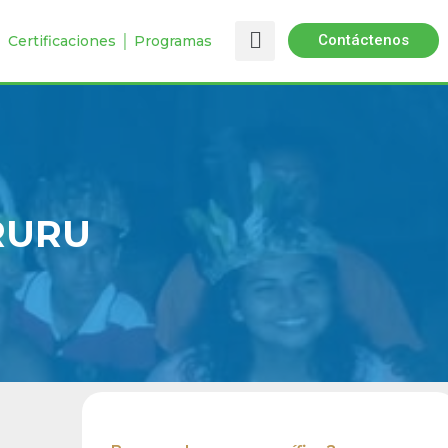
Contáctenos
 │ Certificaciones │ Programas
RURU